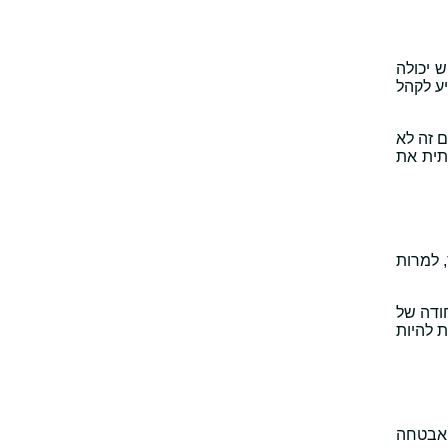
ש יכולה
ע לקהל
 זה לא
 משמעותית את
חים. וורדפרס, למרות
יחודה של
 להיות
כונות מהקופסה, אבטחה