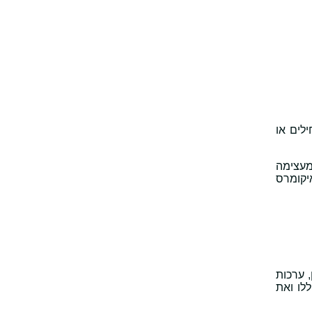
ילים או
ותית, ומעצימה
איקומרס
 ערכות
לו ואת