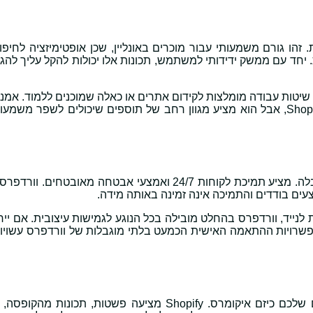
נות. זהו גורם משמעותי עבור מוכרים באונליין, שכן אופטימיזציה לחיפו
יחד עם ממשק ידידותי למשתמש, תכונות אלו יכולות להקל עליך להגי
יטות עבודה מומלצות לקידום אתרים או כאלה שמוכנים ללמוד. אמנם
בהכרח מספק את אותו קידום קידום אתרים ראשוני כמו Shopify, אבל הוא מציע מגוון רחב של תוספים שיכולים לשפר
מנקודת מבט של אבטחה ותמיכה, Shopify לוקחת את ההובלה. מציע תמיכת לקוחות 24/7 ואמצעי אבטחה מאובט
ם בודדים והתמיכה אינה זמינה באותה מידה.
 וידידותיות לנייד, וורדפרס בהחלט מובילה בכל הנוגע לגמישות עיצובית. אם י
פשרויות ההתאמה האישית הכמעט בלתי מוגבלות של וורדפרס עשויות
ההחלטה בין Shopify לוורדפרס תלויה בצרכים הספציפיים שלכם כיזם איקומרס. Shopify מציעה פשטות, ת