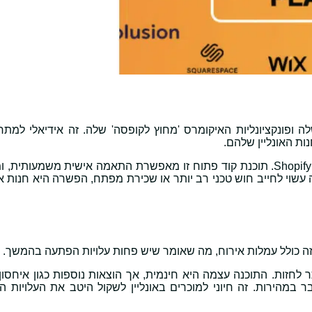
 שלה ופונקציונליות האיקומרס 'מחוץ לקופסה' שלה. זה אידיאלי למתח
ות האונליין שלהם.
מצד שני, וורדפרס מציעה רמת גמישות שאין כמותה על ידי Shopify. תוכנת קוד פתוח זו מאפשרת התאמה אישית משמע
שזה עשוי לחייב חוש טכני רב יותר או שכירת מפתח, הפשרה היא חנות 
לחזות. התוכנה עצמה היא חינמית, אך הוצאות נוספות כגון איחסון,
במהירות. זה חיוני למוכרים באונליין לשקול היטב את העלויות הל