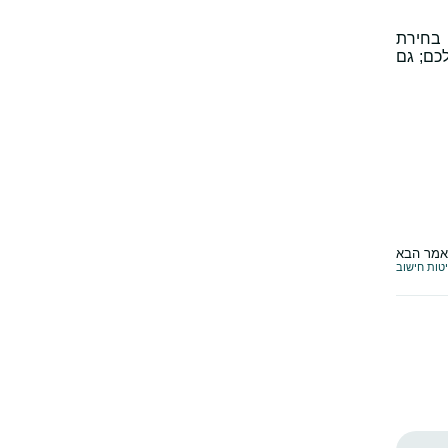
 בחירת
כם; גם
מר הבא