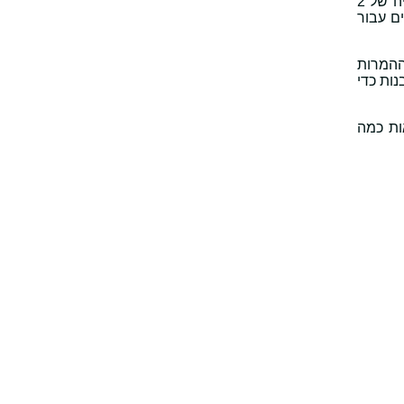
בנוסף, תוכלו לסנן עוד יותר את התוצאות לפי מסגרת זמן (נניח, 7 או 180 הימים האחרונים) וביצועים (תפוצה, CTR וקצב צפייה של 2
ם עבור
ההמרות
ות כדי
ות כמה