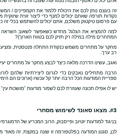
אתם יכולים לאסוף תובנות ממודעות שעובדות בתעשייה שלכם
זה בעצם נותן לכם את היכולת ללמוד את הקמפיינים / המ
נקודות תורפה שאתם יכולים למנף כדי ליצור זווית שיווקית
עם פרסום טיקטוק משלכם, אתם יכולים להשתמש בכלי זה כד
למה להמציא את הגלגל מחדש כשאפשר לשאוב השראה ממ
המתחרים מילה במילה רק תזיק לכם בטווח הארוך)?
מחקר על מתחרים משמש כנקודת התחלה פנטסטית, ומציע ת
רב ערך.
ואגב, עשינו הדרכה מלאה כיצד לבצע מחקר על מתחרים יעיל
הרבה מתחילים נאבקים כדי לגרום ליצירתיות שלהם לזרו
ספריית המודעות הכל הרבה יותר קל עכשיו (ארוכים הם הימ
יש לו אפילו תכונה שעוזרת לכם לשמור מודעות "מושכות עין"
#3. מצאו סאונד לשימוש מסחרי
בניגוד למודעות יוטיוב ופייסבוק, הרוב המכריע של הדמוגרפיה בטיקטוק הוא דור ה-Z.
לכן, סגנון המודעה בפלטפורמה זו שונה במקצת. זה מאוד מונ