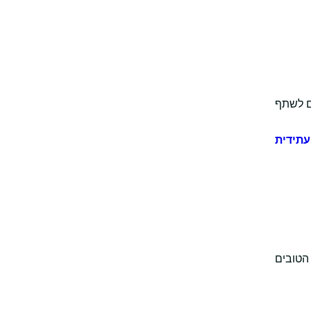
ם לשתף
תידית
הטובים