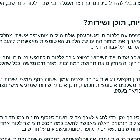
בלי להגדיל סיכונים. כך נוצר מעגל חיובי שבו הלקוח קונה שוב, ה
רת רציפה עם הלקוחות. כאשר עסק שולח מיילים מותאמים אישית, מסלולי
שמאריך את מחזור החיים של הלקוח. האוטומציות מאפשרות להעביר
הסתמך על עבודה ידנית.
כן שמלמד, נותן ערך ומשפר את חוויית השימוש במוצר גורם ללקוחות להרגיש בטוחים יות
רי הקנייה מחזקים את תחושת המחויבות ומפחיתים נטישה. ככל שהלקו
ן מקצועי ונגישות גבוהה יוצרים אמון ששווה כסף ממשי. שירות טו
משלבים אוטומציות חכמות, תוכן איכותי ושירות שמרגיש אישי נוצר
ות לאורך זמן. כדי להגיע לערך מדויק חשוב לאסוף נתונים כמו תדירות
שילוב הנתונים האלה מאפשר לחשב כמה הכנסות מייצר לקוח אחד
וחות שונים נשארים לתקופות שונות ומשפיעים על החישוב.
 ומספר רכישות שנתי, אפשר להשתמש בנוסחה פשוטה יחסית שמכפ