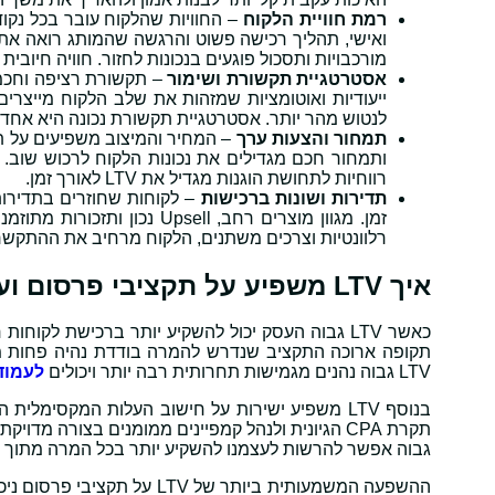
רמת חוויית הלקוח
ואישי, תהליך רכישה פשוט והרגשה שהמותג רואה את 
מורכבויות ותסכול פוגעים בנכונות לחזור. חוויה חיוב
אסטרטגיית תקשורת ושימור
– תקשורת רציפה וחכמה
ייעודיות ואוטומציות שמזהות את שלב הלקוח מייצרים
לנטוש מהר יותר. אסטרטגיית תקשורת נכונה היא אחד ה
תמחור והצעות ערך
– המחיר והמיצוב משפיעים על ת
ותמחור חכם מגדילים את נכונות הלקוח לרכוש שוב. כ
רווחיות לתחושת הוגנות מגדיל את LTV לאורך זמן.
תדירות ושונות ברכישות
– לקוחות שחוזרים בתדירות
זמן. מגוון מוצרים רחב, ell
רלוונטיות וצרכים משתנים, הלקוח מרחיב את ההתקשרות והLTV עולה ב
איך LTV משפיע על תקציבי פרסום ועל עלות רכישת לקוח?
כאשר LTV גבוה העסק יכול להשקיע יותר ברכישת לקו
תקופה ארוכה התקציב שנדרש להמרה בודדת נהיה פחות מא
LTV גבוה נהנים מגמישות תחרותית רבה יותר ויכולים
לעמוד 
בנוסף LTV משפיע ישירות על חישוב העלות המקסימ
גבוה אפשר להרשות לעצמנו להשקיע יותר בכל המרה מתוך 