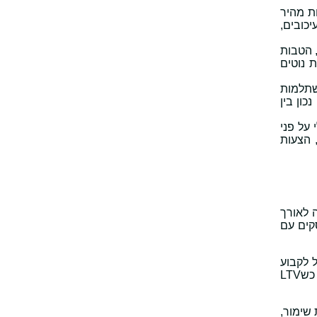
 באתר, שירות מהיר
כובים,
 הטבות
 נוטים
שתלמות
כון בין
על פני
ות, הצעות
ה לאורך
קים עם
ל לקבוע
תקרת CPA הגיונית ולנהל קמפיינים ממומנים בצורה מדויקת יותר. כשLTV נמוך יש צורך להוריד עלויות פרסום ולחדד פילוחים, אך כשLTV
רטגיה לטווח ארוך. עסקים שמשפרים LTV באמצעות שימור,