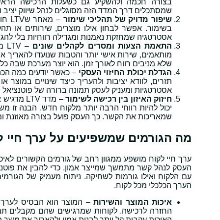
בצורה חכמה ולהשקיע גם כשעלות הרכישה הראשונ
שמסתכלים דרך המדד הזה מסוגלים לנהל שיווק יציב ו
שיפור מדויק של תהליכי שימור
– מ
בשימור. אפשר לבחון אילו מוצרים, שירותים או תהלי
אסטרטגיה שמחזקת נאמנות ומגדילה רווחיות בלי להג
התאמת הצעות ומסרים לקהלים שונים
– 
מותאמים, שירות אישי יותר והטבות שנועדו להאריך את
שלא מניבים רווח לאורך זמן. הוא יוצר מערכת שבה כל 
הגדלת יכולת החיזוי העסקי
תזרים, לוודא יציבות ולהעריך כיצד שינויים במוצר א
אסטרטגיות ומעניק לעסק תמונה ברורה של פוטנציאל ה
חיזוק האיזון בין רכישה לשימור
– מדד TV
יכול להיות רווחי הרבה יותר מלקוח חדש. הבנה זו מ
שמאריכות את הקשר. כך העסק פועל בצורה מאוזנת ומשי
מה הגורמים שמשפיעים על ערך חיי ל
ערך חיי לקוח מושפע ממגוון רחב של גורמים הקשורים לאי
העסק לנהל קשר מתמשך שמייצר אמון. כדי להבין את פוטנצ
הערך הכלכלי מכל לקוח.
איכות המוצר והשירות
– המוצר הוא הבסיס לערך חיי
החזרה לרכישה. לקוחות שמרגישים שהם מקבלים תמור
האיכות עקבית קל יותר לבנות אמון ולהאריך את משך 