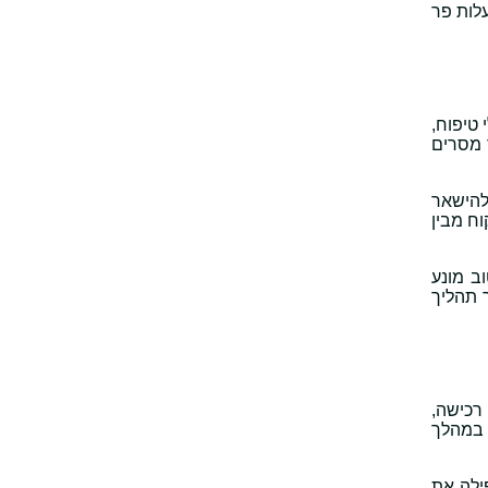
עלות פר
 טיפוח,
 מסרים
ר ולהישאר
ח מבין
ב מונע
 תהליך
 רכישה,
 במהלך
ילה את