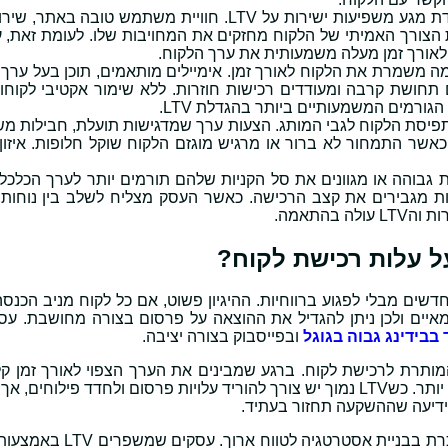
– החוויות שהלקוח עובר בכל נקודת מגע משפיעות ישירות על LTV. חוויית משתמש טובה
הצורך האמיתי של הלקוח מחזקים את המחויבות שלו. לעומת זאת, עי
ית לאורך זמן מעלה משמעותית את ערך הלקוח.
 משמרת את הלקוח לאורך זמן. אימיילים מותאמים, תוכן בעל ערך,
 תחושת קרבה ומעודדים רכישות חוזרות. ללא שימור אקטיבי לקוחות
גורמים המשמעותיים ביותר בהגדלת LTV.
פיסת הלקוח לגבי המותג. הצעות ערך שמדגישות תועלת, חבילות מ
אשר התמחור לא ברור או מרגיש מוגזם הלקוח שוקל חלופות. איזון נ
 גבוהה או מגוונים את סל הקניות שלהם תורמים יותר לערך הכלכלי 
Ups נכון ותזכורות מתוזמנות מגבירים את קצב הרכישה. כאשר העסק מצליח לשלב בין נוח
התאמה.
חות חדשים מבלי לפגוע ברווחיות. ההיגיון פשוט, אם כל לקוח מניב הכנס
יים ולכן ניתן להגדיל את ההוצאה על פרסום בצורה מחושבת. עס
בבידינג גבוה בגוגל
ובפייסבוק בצורה יציבה.
לית המותרת לרכישת לקוח. ברגע שמבינים את הערך הצפוי לאורך זמן ק
ידיעה שההשקעה תחזור בעתיד.
ההשפעה המשמעותית ביותר של LTV על תקציבי פרסום ניכרת בבניית אסט