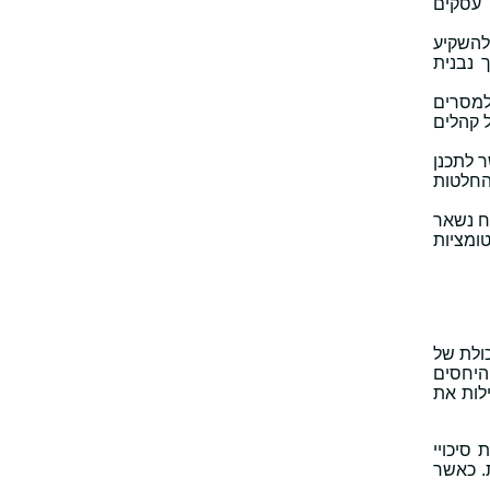
 עסקים
 להשקיע
 נבנית
למסרים
ל קהלים
חייו קל הרבה יותר לחזות צמיחה. LTV מאפשר לתכנן
 החלטות
וח נשאר
ומציות
ולת של
היחסים
ימור שמגדילות את
סיכויי
. כאשר