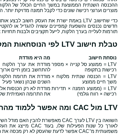
ההכנסה השנתית הממוצעת במשך החיים הכולל של הלקוח. ב
מוצרים וערוצי רכישה שונים כדי לקבל תמונה מדויקת יותר. 
כדי שחישוב LTV באמת ישרת את העסק חשוב לבצ
חדשים נכנסים והשפעת קמפיינים עשויה להגדיל או להקטי
תורמות לעלייה בערך הלקוח, לייעל תקציבים ולבנות תחזיות
טבלת חישוב LTV לפי הנוסחאות המקובלות
נוסחת חישוב
מה היא מודדת
LTV = ממוצע סל קנייה × מספר
מודדת את ערך הלקוח לפ
רכישות בתקופה
להתחשב בזמן חיים ארוך
LTV = הכנסה שנתית מלקוח ×
מודדת את תרומת הלקוח 
משך חיים ממוצע
השנים שבהן נשאר פעיל
LTV = (ממוצע הזמנה × תדירות
מודדת לא רק הכנסות אלא 
רכישה × רווח גולמי)
את התרומה האמיתית של 
LTV מול CAC ומה אפשר ללמוד מההשוואה
משמעותית מ־CAC אפשר לדעת שהעסק לא רק מכסה את ההשקעה ברכישה, אלא גם מייצר רווח יציב לאורך זמן.