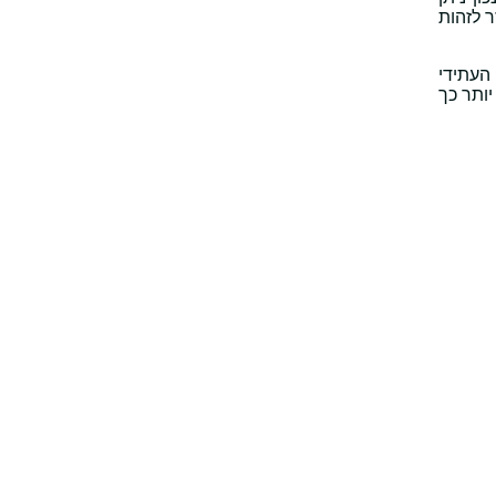
מוצר יוצר נאמנות גבוהה וכיצד התנהגות משתנה לאורך זמן משפיעה על ההכנסות. LTV עוזר לזהות
 העתידי
ת מוצרים שמתאימים לקהל. ככל שהLTV גבוה יותר כך