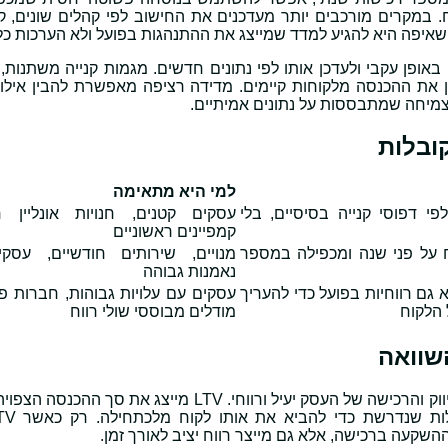
מקרים מורכבים יותר מעדכנים את החישוב לפי קהלים שונים, קט
השאיפה היא להגיע למדד שמייצג את ההתנהגות בפועל ולא הערכות כלל
ע אותו באופן עקבי ולעדכן אותו לפי נתונים חדשים. מגמות קנייה משתנות,
ן את ההכנסה מלקוחות קיימים. מדידה רציפה מאפשרת להבין אילו 
 צמיחה שמתבססות על נתונים אמיתיים.
למי היא מתאימה
י דפוסי קנייה בסיסיים, בלי
עסקים קטנים, חנויות אונליין ח
קמפיינים ראשוניים
על פני שנה ומכפילה במספר
מנויים, שירותים חודשיים, עסק
נאמנות גבוהה
גם רווחיות בפועל כדי להעריך
עסקים עם עלויות גבוהות, חברות פר
הלקוח
מודלים מבוססי שולי רווח
השוואה בין LTV לערך CAC מאפשרת להבין האם מודל השיווק והרכישה של העסק יעיל ורווחי. LTV מייצג א