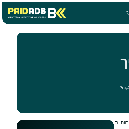
?
יך
רווחיות