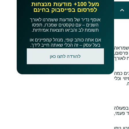
מעל 100+ מודעות מנצחות
לפרסום בפייסבוק בחינם
אוסף נדיר של מודעות ששמרנו לאורך
השנים – עם טקסטים שמכרו, תפסו
תשומת לב והביאו תוצאות אמיתיות.
אם אתה כותב קופי, מנהל קמפיינים או
בעל עסק – זה הכלי שאתה חייב לידך.
ה רגעית, LTV מציג תמונה רחבה שמראה
פרסום,
להורדה לחצו כאן
 לאורך
ינים כמה
ש כלי תכנון, כלי חיזוי וכלי
.
בפעולה
רוע חד פעמי,
ן ניתן