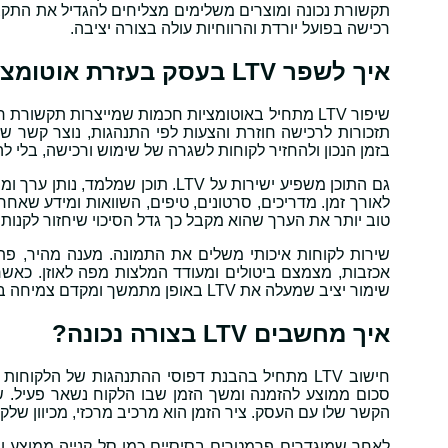
תקשורת נכונה ומוצרים משלימים מצליחים להגדיל את התקציב 
רכישה בפועל יורדת והרווחיות עולה בצורה יציבה.
איך לשפר LTV בעסק בעזרת אוטומציות, תוכן ושירות?
שיפור LTV מתחיל באוטומציות חכמות שמייצרות תקשו
תזכורות לרכישה חוזרת והצעות לפי התנהגות, נוצר קשר 
בזמן הנכון ולהחזיר לקוחות לשגרה של שימוש ורכישה, בלי ל
גם התוכן משפיע ישירות על LTV. תו
לאורך זמן. מדריכים, סרטונים, טיפים, השוואות ומידע שאח
טוב יותר את הערך שהוא מקבל כך גדל הסיכוי שיחזור לקנות.
שירות לקוחות איכותי משלים את התמונה. מענה מהיר, פתרו
אכזבות, מצמצם ביטולים ומעודד המלצות מפה לאוזן. כאשר 
שימור יציב שמעלה את LTV באופן מתמשך ומקדם צמיחה בריאה בעסק.
איך מחשבים LTV בצורה נכונה?
חישוב LTV מתחיל בהבנת דפוסי ההתנהגות של הלקוח
סכום ממוצע להזמנה ומשך הזמן שבו הלקוח נשאר פעיל. 
הקשר שלו עם העסק. ציר הזמן הוא מרכיב מרכזי, מכיוון שלק
לאחר שמוגדרים פרמטרים בסיסיים כמו סל קנייה ממוצע