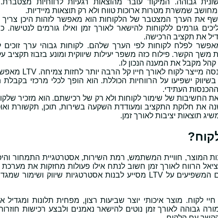
ית גבוהה. המיקוד עובר מהוצאות רגעיות לרווחיות מצטברת.
מחושב שמשרת מטרות ארוכות טווח ולא רק תוצאות מיידיות.
אחר שLTV חושף את הערך המצטבר של הלקוחות הוא מאפשר לזהות היכן צריך
כים גורמים ללקוחות להישאר לאורך זמן ואילו גורמים לנטישה. כך
דיל את תקציב הרכישה.
LTV מאפשר לפלח לקוחות לפי הערך שלהם. לקוחות גבוהי ערך זוכים 
 משך הקשר. פילוח כזה משפר יעילות שיווקית ומונע בזבוז תקציב ע
קהל מקבל את המענה הנכון לו.
– כאשר יודעים כמה הכנסה מייצר לקוח לאורך 
ו בשיווק ישפיעו על הרווחיות הכוללת. הוא הופך לכלי מרכזי בקבלת
הכנסות העתידי.
L מדגיש את החשיבות של שימור לקוחות ולא רק של רכישתם. הוא מזכיר שלק
שנה את חלוקת התקציב ומעודדת השקעה בשירות, תוכן, תקשורת ואוט
ג תוצאות יציבות לאורך זמן.
קוח?
כות המוצר, חוויית המשתמש, רמת השירות, אסטרטגיית התמחור והיכ
יאל הרווח לאורך זמן חשוב לנתח אילו פעולות מחזקות את מערכת 
עם הלקוח ואילו גורמות לשחיקה. ניתוח מעמיק של הגורמים המשפיעים על LTV מסייע לבנות אסטרטגיות שיווק וש
 לקוח. מוצר איכותי יוצר שביעות רצון, מפחית תלונות ומגדיל את 
ה גבוהה לאורך זמן נוטים להישאר נאמנים ולבצע רכישות חוזרות
הקשר עם הלקוח.