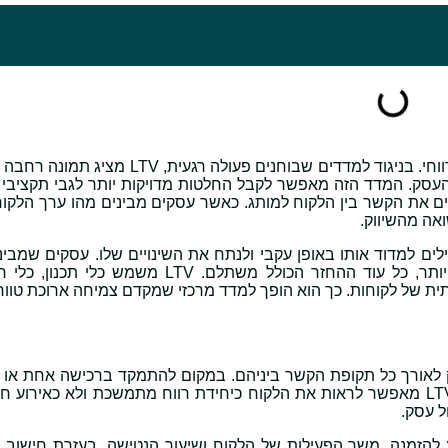
הבנת ערך חיי לקוח היא אחת מאבני היסוד של שיווק חכם ורווחי. בניגוד למדדים שבוחנים פעול
עסק. המדד הזה מאפשר לקבל החלטות מדויקות יותר לגבי תקציבי 
ים את הקשר בין הלקוח למותג. כאשר עסקים מבינים מהו ערך הלקוח
אה מהשיווק.
 ביטוי כאשר מתחילים למדוד אותו באופן עקבי ולנתח את השינויים שלו. עסקים שמב
שווה להם כל לקוח אינם נבהלים מעלויות רכישה גבוהות יותר, כל עוד ההחזר הכולל משתלם. LTV משמ
ת של לקוחות. כך הוא הופך למדד מרכזי שמקדם צמיחה ארוכת טווח
ק לאורך כל תקופת הקשר ביניהם. במקום להתמקד ברכישה אחת או 
בודדת, המדד בוחן את הערך המצטבר שנוצר לאורך זמן. LTV מאפשר לראות את הלקוח כיחידת רווח מתמשכת ולא כאי
ל עסק.
להזמנה, משך הפעילות של הלקוח ושיעור הנטישה. בעזרת חישוב נכו