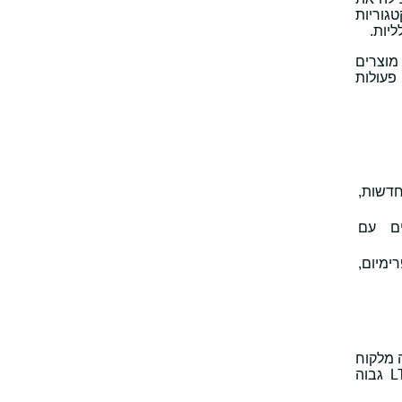
גוריות
יות.
 מוצרים
פעולות
דשות,
ים עם
ימיום,
ת סך ההכנסה הצפויה מלקוח
לאורך כל שנות הפעילות שלו, בעוד CAC מייצג את העלות שנדרשת כדי להביא את אותו לקוח מלכתחילה. רק כאשר LTV גבוה