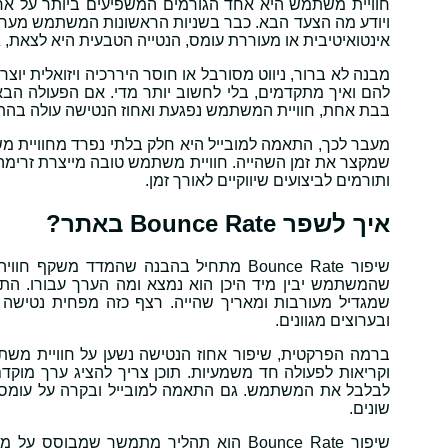
חוויית משתמש היא אחד הגורמים המשפיעים ביותר על אחו
ויודע מה הצעד הבא. כבר בשניות הראשונות המשתמש מעריך
אינטואיטיבית או מעוררת עומס, הנטייה הטבעית היא לצאת, גם
מבנה לא ברור, ניווט מסורבל או חוסר היררכיה ויזואלית י
להם ואיך מתקדמים, בלי לחשוב יותר מדי. אם הפעולה הבא
בבת אחת, חוויית המשתמש נפגעת ואחוז הנטישה עולה בהת
מעבר לכך, התאמה למובייל היא חלק בלתי נפרד מחוויית משת
שמקצר את זמן השהייה. חוויית משתמש טובה מייצרת זרימה
ותורמים לביצועים שיווקיים לאורך זמן.
איך לשפר Bounce Rate באתר?
שיפור Bounce Rate מתחיל בהבנה שהמדד 
שהמשתמש יבין מיד היכן הוא נמצא ומה הערך עבורו. התא
שמגדיל מעורבות ומאריך שהייה. רצף כזה מפחית נטישה
ובערוצים מגוונים.
ברמה הפרקטית, שיפור אחוז הנטישה נשען על חוויית משתמש
וקריאות לפעולה חד משמעיות. תוכן צריך להציג ערך מוקדם
לבלבל את המשתמש. גם התאמה למובייל ובקרה על עומס ויז
שונים.
שיפור Bounce Rate הוא תהליך מתמשך שמבו