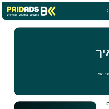
?
איך
ו