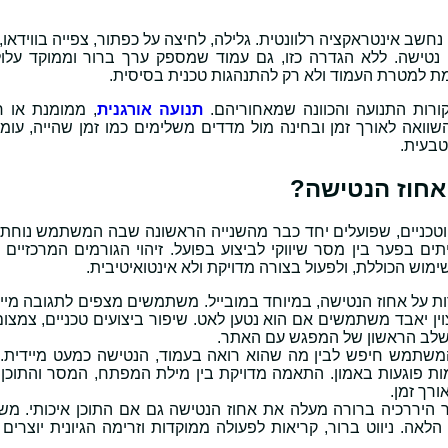
חשב אינטראקציה רלוונטית. גלילה, לחיצה על כפתור, צפייה בווידאו
 נטישה. ללא הגדרה כזו, גם עמוד שמספק ערך ברור וממוקד עלול
רות התנועה והכוונה שמאחוריהם.
תנועה אורגנית
, ממומנת או 
שוואה לאורך זמן ובחינה מול מדדים משלימים כמו זמן שהייה, עומק
טבעית.
אחוז הנטישה?
ם וטכניים, שפועלים יחד כבר מהשנייה הראשונה שבה המשתמש נוחת 
ים בפער בין מסר שיווקי לביצוע בפועל. זיהוי הגורמים המרכזיים
ימוש הכוללת, ולפעול בצורה מדויקת ולא אינטואיטיבית.
 על אחוז הנטישה, במיוחד במובייל. משתמשים מצפים לתגובה מיידי
צוין יאבד משתמשים אם הוא נטען לאט. שיפור ביצועים טכניים, צמצ
בשלב הראשון של המפגש עם האתר.
שתמש חיפש לבין מה שהוא רואה בעמוד, הנטישה כמעט מיידית. 
ות פוגעות באמון. התאמה מדויקת בין מילת המפתח, המסר והתוכן 
רך זמן.
היררכיה ברורה מעלה את אחוז הנטישה גם אם התוכן איכותי. מ
אה. ניווט ברור, קריאות לפעולה ממוקדות וזרימה הגיונית יוצרים