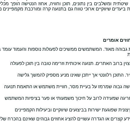
תית ומשלבים בין נתונים, תוכן וחוויה, אחוז הנטישה הופך מכלי 
כת ביעדים שיווקיים ארוכי טווח גם בתנועה קרה ומורכבת מקמפיינים 
זים אומרים
 גבוהה מאוד. המשתמשים ממשיכים לפעולות נוספות והעמוד עומד ב
ת
ין ברוב האתרים. תנועה איכותית וזרימה טובה בין תוכן לפעולה
ר. התוכן רלוונטי אך ייתכן שאינו מניע מספיק להמשך גלישה
ישה גבוה שמרמז על בעיית מסר, חוויית משתמש או התאמת תנועה
ריגה שמעידה לרוב על חיכוך משמעותי או פער בציפיות המשתמש
צונית שפוגעת ישירות בביצועים שיווקיים וביעילות הקמפיינים
דע קצרים או הגדרה עשויים להציג אחוזים גבוהים שאינם בהכרח שליל