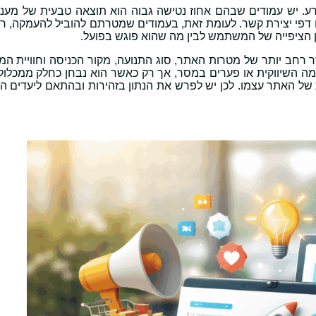
 בינארי של טוב או רע. יש עמודים שבהם אחוז נטישה גבוה הוא תוצאה טבעית של מע
ו דפי יצירת קשר. לעומת זאת, בעמודים שמטרתם להוביל להעמקה, רכ
 הציפייה של המשתמש לבין מה שהוא פוגש בפועל.
Bounce מתקבלת רק בהקשר רחב יותר של מטרות האתר, סוג התנועה, מקור הכניסה וחוויי
ימה השיווקית או פערים במסר, אך רק כאשר הוא נבחן כחלק ממכלול
ל האתר עצמו. לכן יש לפרש את הנתון בזהירות ובהתאם ליעדים השי