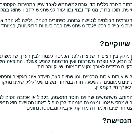
כתוב בצורה כללית מדי גורם למשתמש לאבד עניין במהירות. טקסטים 
ה. תוכן ברור, ממוקד ובנוי נכון עוזר למשתמש להבין שהוא במקום
ורמים הבולטים לנטישה גבוהה. כפתורים קטנים, גלילה לא נוחה או
ישת מובייל פירסט יאבד משתמשים כבר בשניות הראשונות, במיוחד 
שיווקיים?
 ניתוק בין הציפייה שנוצרה לפני הכניסה לעמוד לבין הערך שהמשתמ
 הבא, לא נוצרת מעורבות ואין הזדמנות להניע פעולה. התוצאה היא
ים מדידים לאורך זמן עבור צוותי שיווק ומכירות.
ליש אותות איכות מרכזיים. זמן שהייה קצר, היעדר אינטראקציה והפ
פיינים ממומנים ההשפעה חדה במיוחד, משום שכל קליק שאינו מתקד
אורך חיי הקמפיין.
מותג. משתמשים שחווים חוסר התאמה, בלבול או אכזבה נוטים לא 
ה שמחליש אמון ומצמצם נאמנות. לכן טיפול באחוז הנטישה הוא תנאי
צמיחה יציבה ולמדידה מדויקת, עקבית ומבוססת נתונים.
הנטישה?