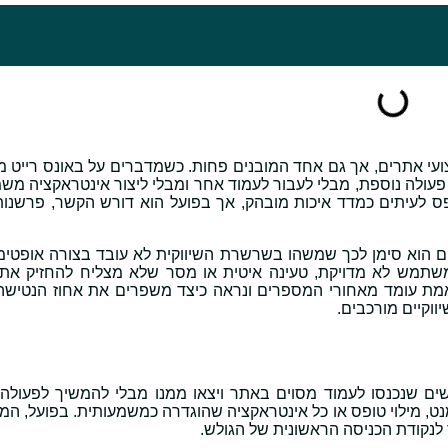
תוח ביצועי אתרים, אך גם אחד המובנים פחות. כשמדברים על באונס רייט מ
פעולה נוספת, מבלי לעבור לעמוד אחר ומבלי ליצור אינטראקציה משמ
אתרים, הנתון הזה נתפס לעיתים כמדד איכות מובהק, אך בפועל הוא דורש הקשר, פרשנ
ם הוא סימן לכך שמשהו בשרשרת השיווקית לא עובד בצורה אופטימל
ית משתמש לא מדויקת, טעינה איטית או מסר שלא מצליח להחזיק את
עומק המושג Bounce Rate, נבין מה באמת עומד מאחורי המספרים ונראה כיצד משפרים את אחוז הנט
המשתמשים שנכנסו לעמוד מסוים באתר ויצאו ממנו מבלי להמשיך לפעולה
ט, מילוי טופס או כל אינטראקציה שהוגדרה כמשמעותית. בפועל, המד
 לנקודת הכניסה הראשונית של הגולש.