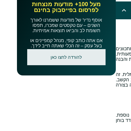
מעל 100+ מודעות מנצחות
לפרסום בפייסבוק בחינם
אוסף נדיר של מודעות ששמרנו לאורך
השנים – עם טקסטים שמכרו, תפסו
תשומת לב והביאו תוצאות אמיתיות.
אם אתה כותב קופי, מנהל קמפיינים או
בעל עסק – זה הכלי שאתה חייב לידך.
תכוונים
עותית.
להורדה לחצו כאן
ות והבנה
ית. זה
 הקשב.
ישה בצורה
 נוספת.
ד בוחן