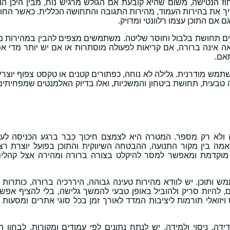
ז הנטישה, משום שהיא קובעת אם הגולש מרגיש נוח, מבין היכן הו
 את בהירות העמוד, מהירות התגובה והתחושה הכללית. כאשר החווי
 אם התוכן עצמו רלוונטי ומדויק.
וצרים תחושת בלבול וחוסר שליטה. משתמשים מצפים להבין במהירות מ
ה אינה ברורה, אם קריאות לפעולה מוסתרות או אם יש יותר מדי אפ
אם.
מש מודרנית. גלילה לא נוחה, כפתורים קטנים או טקסט צפוף יוצרים
 טבעית, תחושת ביטחון והמשכיות, ואלו בדיוק האלמנטים שמפחיתים
משקף חוויה ולא רק מספר. המטרה היא לצמצם חיכוך כבר ברגע הכניסה לע
מה בין מקור התנועה, ההבטחה השיווקית והתוכן בפועל יוצרת רצ
 מוקדמת ומאפשר למסר להיקלט בצורה ברורה ומהירה אצל קהלים
 ותוכן. יש לוודא מהירות טעינה גבוהה, היררכיה ברורה, כותרות מ
, להיות סריק ולהוביל באופן טבעי להמשך גלישה, בלי להציף אפשרו
ואלי תורמות ליציבות המדד לאורך זמן בכל סוגי אתרים ומסעות שי
סס על מדידה, ניסוי ולמידה. יש לנתח נתונים לפי עמודים ומקורות, לבחון 