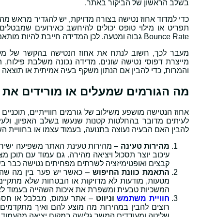
בשלב הראשון של הביקור באתר.
כדי למדוד אחוז נטישה בצורה מדויקת, יש להגדיר מראש מה נ
תפריט או מילוי טופס יכולים להיחשב כאירועים שמבטלים
Bounce Rate גבוה ומטעה. לכן המדידה חייבת להיות מותאמת למטרת העמוד ולא רק להתנהגות טכנית בסיסית.
מעבר לכך, חשוב לנתח את אחוז הנטישה בהקשר של מקו
מייצרת דפוסי נטישה שונים. מדידה נכונה משלבת פילוח, ה
והמרות, כדי להבין אם הנתון משקף בעיה אמיתית או תוצאה 
מה הגורמים שמעלים או מורידים את 
אחוז הנטישה מושפע משילוב של גורמים חווייתיים, תוכניי
לעיתים מדובר בהחלטות קטנות שנעשו בשלב האפיון, ולעית
להבין האם הבעיה נעוצה בתנועה, בעמוד עצמו או בחוויית הש
מהירות טעינה
– מהירות טעינת האתר משפיעה ישירות
עיכוב יוצר תסכול ויציאה מהירה. גם עמוד עם תוכן מ
קבצים ואופטימיזציה לשרתים מפחיתים נטישה כבר 
התאמת כוונת החיפוש
– כאשר יש פער בין מה שהמ
מטעות, מודעות לא מדויקות או הבטחות שלא מתקיימ
המשכיות טבעית ומשפרת את איכות השהייה בעמוד לאו
חוויית משתמש
וניווט
– אתר עמוס, מבלבל או חסר 
רוצים להבין במהירות מה מוצע להם ואיך מתקדמים הל
שליטה ומעודדים המשך גלישה במקום יציאה מהעמוד.