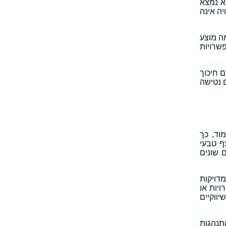
א נמצא
ה אינה
ה מוצע
שרויות
 חיכוך
 נטישה
מוד, כך
ף טבעי
 שונים
דויקות
יות או
ווקיים
התנהגות