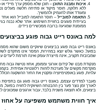
איכות ומבנה התוכן
– תוכן שלא מספק ערך מיידי או 
ללא חלוקה, חוסר מיקוד או פתיחה חלשה מעלים נטיש
ומעודד אותו להעמיק ולהמשיך.
התאמה למובייל
– חוסר התאמה למובייל הוא אחד הג
בעייתית פוגעים בחוויית השימוש. אתר שלא נבנה בג
ממומנת שמגיעה ברובה ממכשירים ניידים.
למה באונס רייט גבוה פוגע בביצועים 
באונס רייט גבוה פוגע בביצועים שיווקיים משום שהוא מסמן
בפועל. כאשר גולש יוצא במהירות, המסר אינו מתקדם לשלב
שמבזבזת תקציב, אינה מייצרת עומק ואינה תורמת ליעדים עסקי
מנקודת מבט של קידום אורגני וממומן, אחוז נטישה גבוה מח
מוקדמת מקשים על מערכות לזהות רלוונטיות אמיתית. בקמ
עלויות, פוגע באופטימיזציה ומקטין את החזר ההשקעה הכולל ל
מעבר למדדים עצמם, באונס רייט גבוה פוגע גם בתפיסת ה
לאורך זמן נוצר פער בין ההבטחה השיווקית לחוויה בפועל, מ
ביצועים, ולא תוצאה משנית בלבד, עבור ארגונים שמכוונים ל
איך חווית משתמש משפיעה על אחוז 